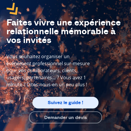
Faites vivre une expérience
relationnelle mémorable à
vos invités
Vous souhaitez organiser un
événement professionnel sur-mesure
pour vos collaborateurs, clients,
usagers, partenaires… ? Vous avez 1
minute ? Dites-nous-en un peu plus !
Suivez le guide !
Demander un devis