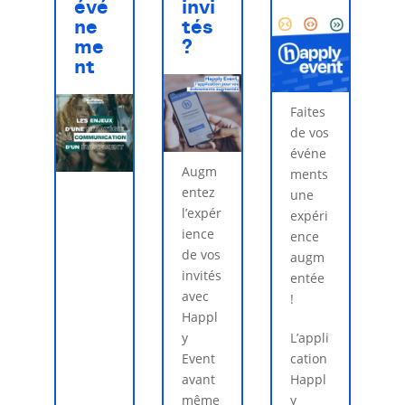
évé
invi
ne
tés
me
?
nt
Faites
de vos
événe
Augm
ments
entez
une
l’expér
expéri
ience
ence
de vos
augm
invités
entée
avec
!
Happl
y
L’appli
Event
cation
avant
Happl
même
y