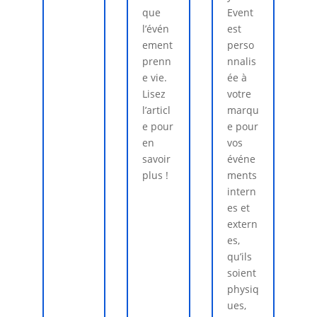
que
Event
l’évén
est
ement
perso
prenn
nnalis
e vie.
ée à
Lisez
votre
l’articl
marqu
e pour
e pour
en
vos
savoir
événe
plus !
ments
intern
es et
extern
es,
qu’ils
soient
physiq
ues,