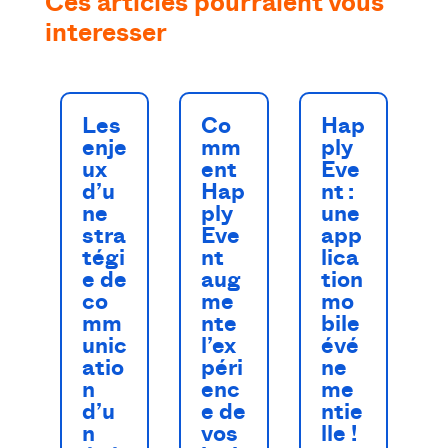
Ces articles pourraient vous
interesser
Les
Co
Hap
enje
mm
ply
ux
ent
Eve
d’u
Hap
nt :
ne
ply
une
stra
Eve
app
tégi
nt
lica
e de
aug
tion
co
me
mo
mm
nte
bile
unic
l’ex
évé
atio
péri
ne
n
enc
me
d’u
e de
ntie
n
vos
lle !