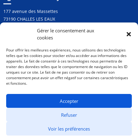
177 avenue des Massettes
73190 CHALLES LES EAUX
Tél :
+33 4 79 60 03 95
Gérer le consentement aux
chambery@agence-ge.com
cookies
Pour offrir les meilleures expériences, nous utilisons des technologies
telles que les cookies pour stocker et/ou accéder aux informations des
appareils. Le fait de consentir à ces technologies nous permettra de
Actus, inspirations, nouveautés :
traiter des données telles que le comportement de navigation ou les ID
inscrivez-vous !
uniques sur ce site. Le fait de ne pas consentir ou de retirer son
consentement peut avoir un effet négatif sur certaines caractéristiques
et fonctions.
Accepter
Refuser
Mentions Légales
–
Plan du site
– copyright Générations
Voir les préférences
Événement© 2022